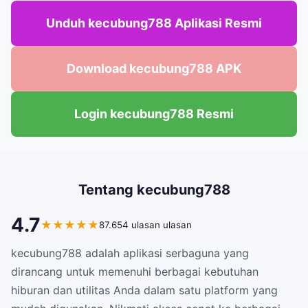
Unduh kecubung788 Aplikasi Resmi
Download kecubung788 APK
Login kecubung788 Resmi
Tentang kecubung788
4.7
★
★
★
★
★
87.654 ulasan ulasan
kecubung788 adalah aplikasi serbaguna yang
dirancang untuk memenuhi berbagai kebutuhan
hiburan dan utilitas Anda dalam satu platform yang