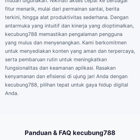
mudah digunakan. Nikmati akses cepat ke berbagai
fitur menarik, mulai dari permainan santai, berita
terkini, hingga alat produktivitas sederhana. Dengan
antarmuka yang intuitif dan kinerja yang dioptimalkan,
kecubung788 memastikan pengalaman pengguna
yang mulus dan menyenangkan. Kami berkomitmen
untuk menyediakan konten yang aman dan terpercaya,
serta pembaruan rutin untuk meningkatkan
fungsionalitas dan keamanan aplikasi. Rasakan
kenyamanan dan efisiensi di ujung jari Anda dengan
kecubung788, pilihan tepat untuk gaya hidup digital
Anda.
Panduan & FAQ kecubung788