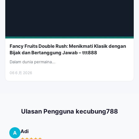
Fancy Fruits Double Rush: Menikmati Klasik dengan
Bijak dan Bertanggung Jawab – ttt888
Dalam dunia permaina...
06 6 月 2026
Ulasan Pengguna kecubung788
Adi
A