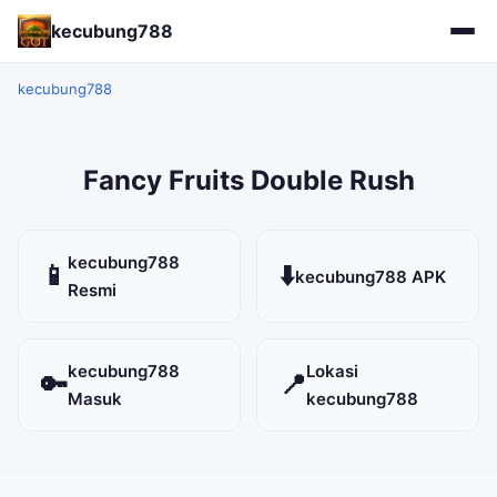
kecubung788
kecubung788
Fancy Fruits Double Rush
kecubung788
📱
⬇️
kecubung788 APK
Resmi
kecubung788
Lokasi
🔑
📍
Masuk
kecubung788