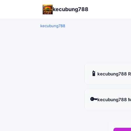
kecubung788
kecubung788
📱
kecubung788 R
🔑
kecubung788 