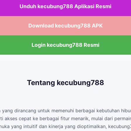
Unduh kecubung788 Aplikasi Resmi
Download kecubung788 APK
Login kecubung788 Resmi
Tentang kecubung788
 yang dirancang untuk memenuhi berbagai kebutuhan hibur
akses cepat ke berbagai fitur menarik, mulai dari permainan
muka yang intuitif dan kinerja yang dioptimalkan, kecub