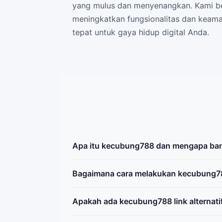
yang mulus dan menyenangkan. Kami be
meningkatkan fungsionalitas dan keaman
tepat untuk gaya hidup digital Anda.
Apa itu kecubung788 dan mengapa ba
Bagaimana cara melakukan kecubung78
Apakah ada kecubung788 link alternatif