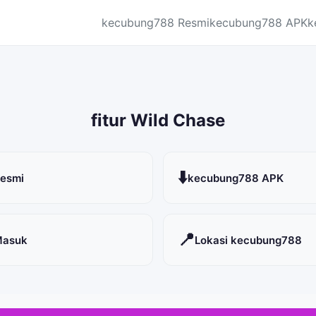
kecubung788 Resmi
kecubung788 APK
k
fitur Wild Chase
⬇️
esmi
kecubung788 APK
📍
Masuk
Lokasi kecubung788