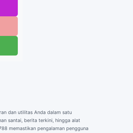
an dan utilitas Anda dalam satu
 santai, berita terkini, hingga alat
ung788 memastikan pengalaman pengguna