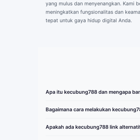
yang mulus dan menyenangkan. Kami be
meningkatkan fungsionalitas dan keaman
tepat untuk gaya hidup digital Anda.
Apa itu kecubung788 dan mengapa ba
Bagaimana cara melakukan kecubung78
Apakah ada kecubung788 link alternatif