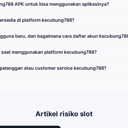
ng788 APK untuk bisa menggunakan aplikasinya?
tersedia di platform kecubung788?
guna baru, dan bagaimana cara daftar akun kecubung78
 saat menggunakan platform kecubung788?
pelanggan atau customer service kecubung788?
Artikel risiko slot