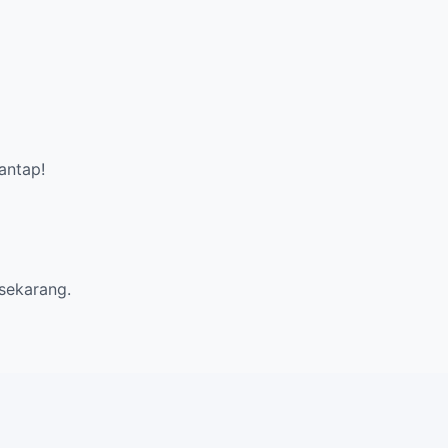
antap!
sekarang.