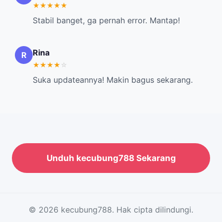
★
★
★
★
★
Stabil banget, ga pernah error. Mantap!
Rina
R
★
★
★
★
☆
Suka updateannya! Makin bagus sekarang.
Unduh kecubung788 Sekarang
© 2026 kecubung788. Hak cipta dilindungi.