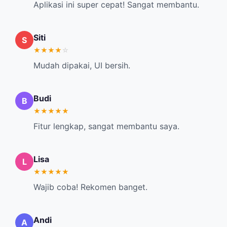
Aplikasi ini super cepat! Sangat membantu.
Siti
S
★
★
★
★
☆
Mudah dipakai, UI bersih.
Budi
B
★
★
★
★
★
Fitur lengkap, sangat membantu saya.
Lisa
L
★
★
★
★
★
Wajib coba! Rekomen banget.
Andi
A