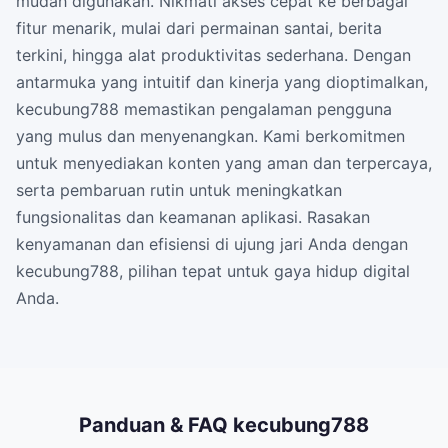
mudah digunakan. Nikmati akses cepat ke berbagai
fitur menarik, mulai dari permainan santai, berita
terkini, hingga alat produktivitas sederhana. Dengan
antarmuka yang intuitif dan kinerja yang dioptimalkan,
kecubung788 memastikan pengalaman pengguna
yang mulus dan menyenangkan. Kami berkomitmen
untuk menyediakan konten yang aman dan terpercaya,
serta pembaruan rutin untuk meningkatkan
fungsionalitas dan keamanan aplikasi. Rasakan
kenyamanan dan efisiensi di ujung jari Anda dengan
kecubung788, pilihan tepat untuk gaya hidup digital
Anda.
Panduan & FAQ kecubung788