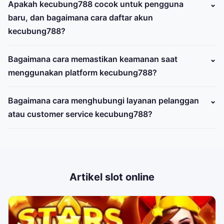
Apakah kecubung788 cocok untuk pengguna
baru, dan bagaimana cara daftar akun
kecubung788?
Bagaimana cara memastikan keamanan saat
menggunakan platform kecubung788?
Bagaimana cara menghubungi layanan pelanggan
atau customer service kecubung788?
Artikel slot online