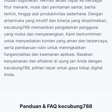
mudah digunakan. Nikmati akses cepat ke berbagai
fitur menarik, mulai dari permainan santai, berita
terkini, hingga alat produktivitas sederhana. Dengan
antarmuka yang intuitif dan kinerja yang dioptimalkan,
kecubung788 memastikan pengalaman pengguna
yang mulus dan menyenangkan. Kami berkomitmen
untuk menyediakan konten yang aman dan terpercaya,
serta pembaruan rutin untuk meningkatkan
fungsionalitas dan keamanan aplikasi. Rasakan
kenyamanan dan efisiensi di ujung jari Anda dengan
kecubung788, pilihan tepat untuk gaya hidup digital
Anda.
Panduan & FAQ kecubung788