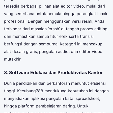
tersedia berbagai pilihan alat editor video, mulai dari
yang sederhana untuk pemula hingga perangkat lunak
profesional. Dengan menggunakan versi resmi, Anda
terhindar dari masalah ‘crash’ di tengah proses editing
dan memastikan semua fitur efek serta transisi
berfungsi dengan sempurna. Kategori ini mencakup
alat desain grafis, pengolah audio, dan editor video
mutakhir.
3. Software Edukasi dan Produktivitas Kantor
Dunia pendidikan dan perkantoran menuntut efisiensi
tinggi. Kecubung788 mendukung kebutuhan ini dengan
menyediakan aplikasi pengolah kata, spreadsheet,
hingga platform pembelajaran daring. Untuk