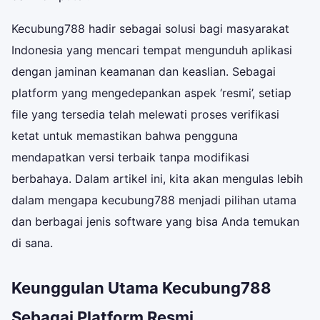
Kecubung788 hadir sebagai solusi bagi masyarakat
Indonesia yang mencari tempat mengunduh aplikasi
dengan jaminan keamanan dan keaslian. Sebagai
platform yang mengedepankan aspek ‘resmi’, setiap
file yang tersedia telah melewati proses verifikasi
ketat untuk memastikan bahwa pengguna
mendapatkan versi terbaik tanpa modifikasi
berbahaya. Dalam artikel ini, kita akan mengulas lebih
dalam mengapa kecubung788 menjadi pilihan utama
dan berbagai jenis software yang bisa Anda temukan
di sana.
Keunggulan Utama Kecubung788
Sebagai Platform Resmi