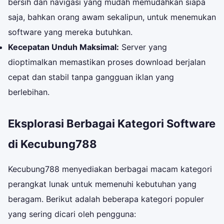
bersih dan navigasi yang mudah memudahkan siapa
saja, bahkan orang awam sekalipun, untuk menemukan
software yang mereka butuhkan.
Kecepatan Unduh Maksimal:
Server yang
dioptimalkan memastikan proses download berjalan
cepat dan stabil tanpa gangguan iklan yang
berlebihan.
Eksplorasi Berbagai Kategori Software
di Kecubung788
Kecubung788 menyediakan berbagai macam kategori
perangkat lunak untuk memenuhi kebutuhan yang
beragam. Berikut adalah beberapa kategori populer
yang sering dicari oleh pengguna: