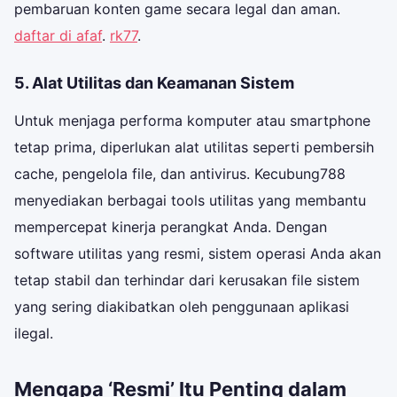
pembaruan konten game secara legal dan aman.
daftar di afaf
.
rk77
.
5. Alat Utilitas dan Keamanan Sistem
Untuk menjaga performa komputer atau smartphone
tetap prima, diperlukan alat utilitas seperti pembersih
cache, pengelola file, dan antivirus. Kecubung788
menyediakan berbagai tools utilitas yang membantu
mempercepat kinerja perangkat Anda. Dengan
software utilitas yang resmi, sistem operasi Anda akan
tetap stabil dan terhindar dari kerusakan file sistem
yang sering diakibatkan oleh penggunaan aplikasi
ilegal.
Mengapa ‘Resmi’ Itu Penting dalam