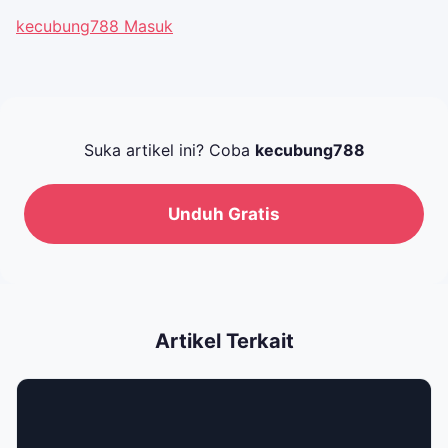
kecubung788 Masuk
Suka artikel ini? Coba
kecubung788
Unduh Gratis
Artikel Terkait