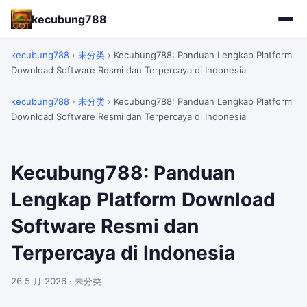
kecubung788
kecubung788
›
未分类
›
Kecubung788: Panduan Lengkap Platform
Download Software Resmi dan Terpercaya di Indonesia
kecubung788
›
未分类
›
Kecubung788: Panduan Lengkap Platform
Download Software Resmi dan Terpercaya di Indonesia
Kecubung788: Panduan
Lengkap Platform Download
Software Resmi dan
Terpercaya di Indonesia
26 5 月 2026
· 未分类