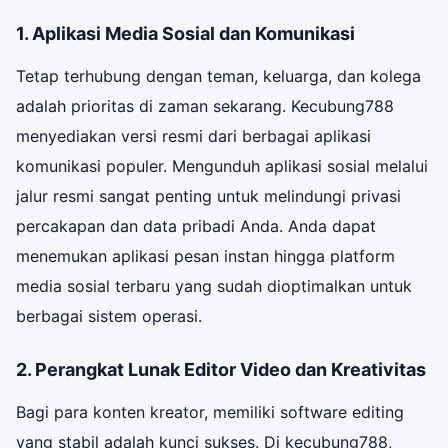
1. Aplikasi Media Sosial dan Komunikasi
Tetap terhubung dengan teman, keluarga, dan kolega
adalah prioritas di zaman sekarang. Kecubung788
menyediakan versi resmi dari berbagai aplikasi
komunikasi populer. Mengunduh aplikasi sosial melalui
jalur resmi sangat penting untuk melindungi privasi
percakapan dan data pribadi Anda. Anda dapat
menemukan aplikasi pesan instan hingga platform
media sosial terbaru yang sudah dioptimalkan untuk
berbagai sistem operasi.
2. Perangkat Lunak Editor Video dan Kreativitas
Bagi para konten kreator, memiliki software editing
yang stabil adalah kunci sukses. Di kecubung788,