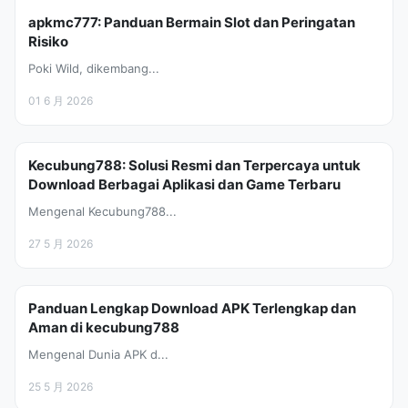
apkmc777: Panduan Bermain Slot dan Peringatan
Risiko
Poki Wild, dikembang...
01 6 月 2026
Kecubung788: Solusi Resmi dan Terpercaya untuk
Download Berbagai Aplikasi dan Game Terbaru
Mengenal Kecubung788...
27 5 月 2026
Panduan Lengkap Download APK Terlengkap dan
Aman di kecubung788
Mengenal Dunia APK d...
25 5 月 2026