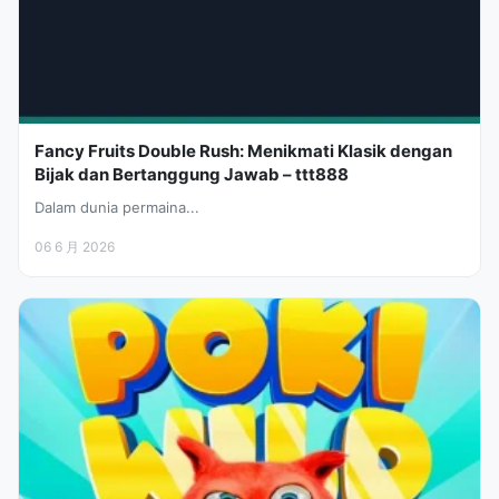
Fancy Fruits Double Rush: Menikmati Klasik dengan
Bijak dan Bertanggung Jawab – ttt888
Dalam dunia permaina...
06 6 月 2026