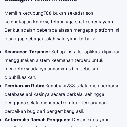
Memilih kecubung788 bukan sekadar soal
kelengkapan koleksi, tetapi juga soal kepercayaan.
Berikut adalah beberapa alasan mengapa platform ini
dianggap sebagai salah satu yang terbaik:
Keamanan Terjamin:
Setiap installer aplikasi dipindai
menggunakan sistem keamanan terbaru untuk
mendeteksi adanya ancaman siber sebelum
dipublikasikan.
Pembaruan Rutin:
Kecubung788 selalu memperbarui
database aplikasinya secara berkala, sehingga
pengguna selalu mendapatkan fitur terbaru dan
perbaikan bug dari pengembang asli.
Antarmuka Ramah Pengguna:
Desain situs yang