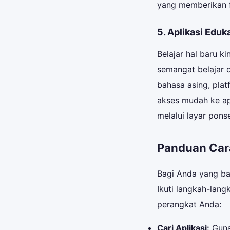
yang memberikan f
5. Aplikasi Edu
Belajar hal baru 
semangat belajar d
bahasa asing, plat
akses mudah ke ap
melalui layar pons
Panduan Car
Bagi Anda yang ba
Ikuti langkah-lang
perangkat Anda:
Cari Aplikasi:
Guna