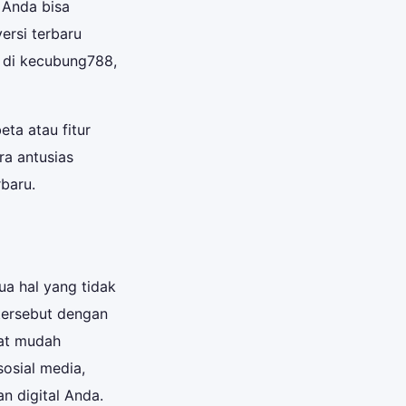
 Anda bisa
ersi terbaru
n di kecubung788,
ta atau fitur
ra antusias
baru.
ua hal yang tidak
tersebut dengan
gat mudah
sosial media,
n digital Anda.