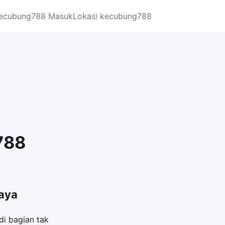
ecubung788 Masuk
Lokasi kecubung788
788
aya
di bagian tak