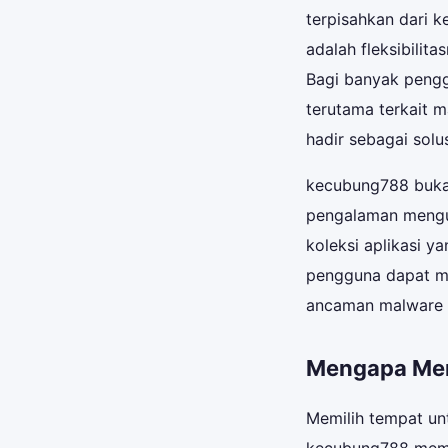
terpisahkan dari k
adalah fleksibilit
Bagi banyak penggu
terutama terkait m
hadir sebagai solu
kecubung788 bukan
pengalaman mengun
koleksi aplikasi 
pengguna dapat m
ancaman malware a
Mengapa Mem
Memilih tempat unt