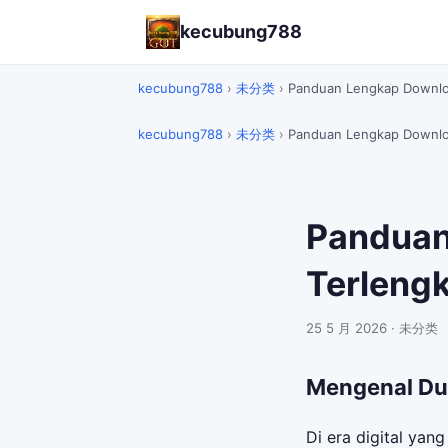
kecubung788
kecubung788
›
未分类
›
Panduan Lengkap Downlo
kecubung788
›
未分类
›
Panduan Lengkap Downlo
Panduan
Terleng
25 5 月 2026
· 未分类
Mengenal Dun
Di era digital yan