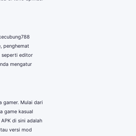
. kecubung788
he, penghemat
 seperti editor
Anda mengatur
 gamer. Mulai dari
ga game kasual
APK di sini adalah
atau versi mod