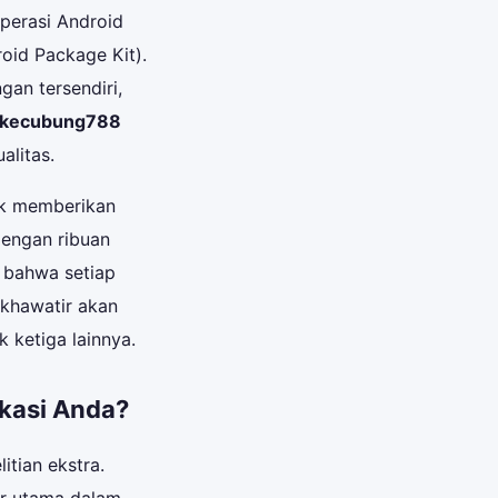
operasi Android
roid Package Kit).
gan tersendiri,
kecubung788
alitas.
uk memberikan
Dengan ribuan
 bahwa setiap
khawatir akan
 ketiga lainnya.
kasi Anda?
itian ekstra.