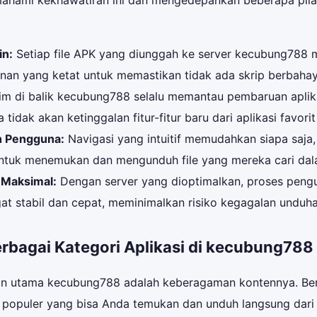
hami kekhawatiran ini dan mengedepankan beberapa pila
in:
Setiap file APK yang diunggah ke server kecubung788 
an yang ketat untuk memastikan tidak ada skrip berbahay
m di balik kecubung788 selalu memantau pembaruan aplika
tidak akan ketinggalan fitur-fitur baru dari aplikasi favori
 Pengguna:
Navigasi yang intuitif memudahkan siapa saj
ntuk menemukan dan mengunduh file yang mereka cari dala
 Maksimal:
Dengan server yang dioptimalkan, proses peng
t stabil dan cepat, meminimalkan risiko kegagalan unduhan
erbagai Kategori Aplikasi di kecubung788
an utama kecubung788 adalah keberagaman kontennya. Ber
 populer yang bisa Anda temukan dan unduh langsung dari p